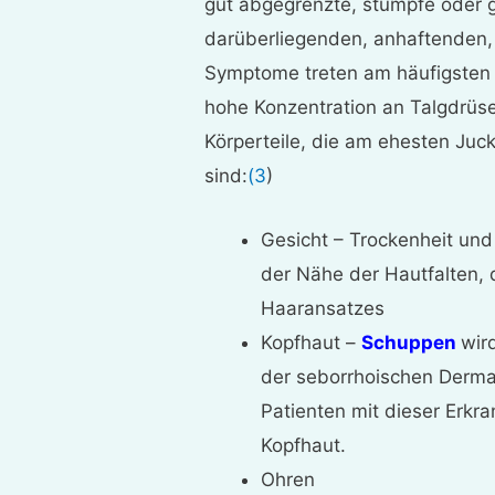
gut abgegrenzte, stumpfe oder g
darüberliegenden, anhaftenden, 
Symptome treten am häufigsten a
hohe Konzentration an Talgdrüsen
Körperteile, die am ehesten Ju
sind:
(3
)
Gesicht – Trockenheit und 
der Nähe der Hautfalten,
Haaransatzes
Kopfhaut –
Schuppen
wir
der seborrhoischen Dermat
Patienten mit dieser Erk
Kopfhaut.
Ohren