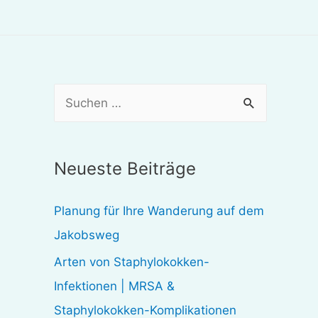
S
u
c
Neueste Beiträge
h
e
Planung für Ihre Wanderung auf dem
n
Jakobsweg
n
Arten von Staphylokokken-
a
Infektionen | MRSA &
c
Staphylokokken-Komplikationen
h