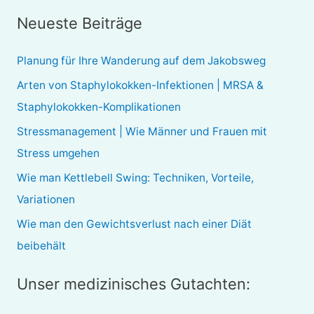
c
Neueste Beiträge
h
e
Planung für Ihre Wanderung auf dem Jakobsweg
n
Arten von Staphylokokken-Infektionen | MRSA &
n
Staphylokokken-Komplikationen
a
Stressmanagement | Wie Männer und Frauen mit
c
Stress umgehen
h
Wie man Kettlebell Swing: Techniken, Vorteile,
:
Variationen
Wie man den Gewichtsverlust nach einer Diät
beibehält
Unser medizinisches Gutachten: