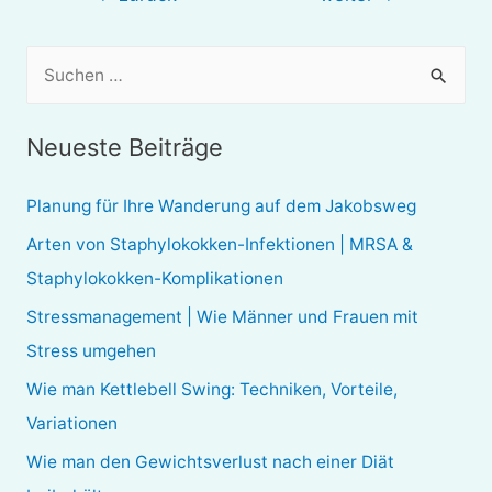
S
u
c
Neueste Beiträge
h
e
Planung für Ihre Wanderung auf dem Jakobsweg
n
Arten von Staphylokokken-Infektionen | MRSA &
n
Staphylokokken-Komplikationen
a
Stressmanagement | Wie Männer und Frauen mit
c
Stress umgehen
h
Wie man Kettlebell Swing: Techniken, Vorteile,
:
Variationen
Wie man den Gewichtsverlust nach einer Diät