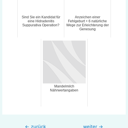
Sind Sie ein Kandidat für
Anzeichen einer
eine Hidradenitis
Fehlgeburt + 6 natürliche
Suppurativa Operation?
Wege zur Erleichterung der
Genesung
Mandelmilch
Nährwertangaben
Beitragsnavigation
←
zurück
weiter
→