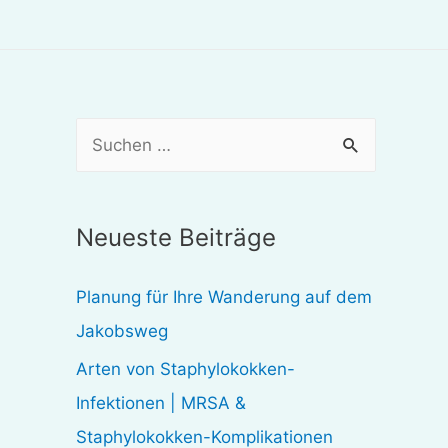
S
u
c
Neueste Beiträge
h
e
Planung für Ihre Wanderung auf dem
n
Jakobsweg
n
Arten von Staphylokokken-
a
Infektionen | MRSA &
c
Staphylokokken-Komplikationen
h