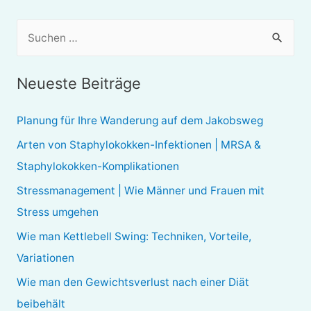
S
u
c
Neueste Beiträge
h
e
Planung für Ihre Wanderung auf dem Jakobsweg
n
Arten von Staphylokokken-Infektionen | MRSA &
n
Staphylokokken-Komplikationen
a
Stressmanagement | Wie Männer und Frauen mit
c
Stress umgehen
h
Wie man Kettlebell Swing: Techniken, Vorteile,
:
Variationen
Wie man den Gewichtsverlust nach einer Diät
beibehält