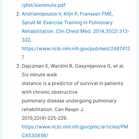
/pfet/sixminute.pdf
Andrianopoulos V, Klijn P, Franssen FME,
Spruit M. Exercise Training in Pulmonary
Rehabilitation. Clin Chest Med. 2014;35(2):313-
322.
https://www.ncbi.nlm.nih.gov/pubmed/2487412
7
Dajczman E, Wardini R, Gasymjanova G, et al.
Six minute walk
distance is a predictor of survival in patients
with chronic obstructive
pulmonary disease undergoing pulmonary
rehabilitation. Can Respir J.
2015;22(4):225-229.
https://www.ncbi.nlm.nih.gov/pmc/articles/PM
C4530856/