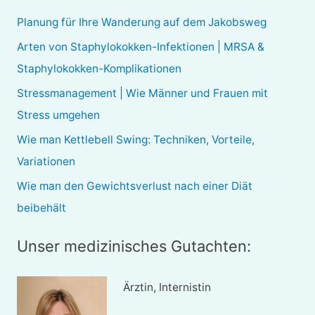
e
Planung für Ihre Wanderung auf dem Jakobsweg
n
Arten von Staphylokokken-Infektionen | MRSA &
n
Staphylokokken-Komplikationen
a
Stressmanagement | Wie Männer und Frauen mit
c
Stress umgehen
h
Wie man Kettlebell Swing: Techniken, Vorteile,
:
Variationen
Wie man den Gewichtsverlust nach einer Diät
beibehält
Unser medizinisches Gutachten:
Ärztin, Internistin