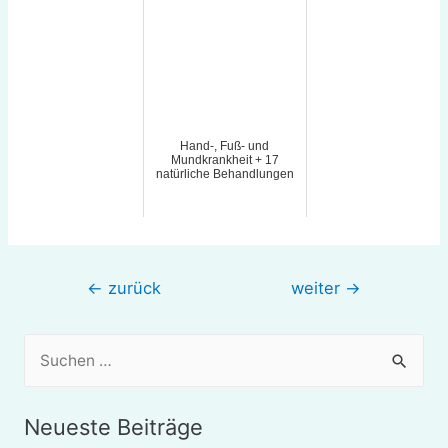
Hand-, Fuß- und
Mundkrankheit + 17
natürliche Behandlungen
Beitragsnavigation
←
zurück
weiter
→
S
u
c
Neueste Beiträge
h