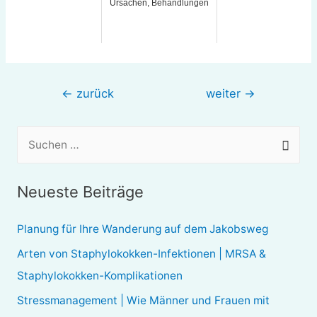
Ursachen, Behandlungen
Beitragsnavigation
←
zurück
weiter
→
S
u
c
Neueste Beiträge
h
e
Planung für Ihre Wanderung auf dem Jakobsweg
n
Arten von Staphylokokken-Infektionen | MRSA &
n
Staphylokokken-Komplikationen
a
Stressmanagement | Wie Männer und Frauen mit
c