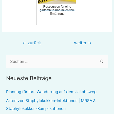
Ressourcen für eine
glutenfreie und milchfreie
Ernährung
Beitragsnavigation
←
zurück
weiter
→
S
u
c
Neueste Beiträge
h
e
Planung für Ihre Wanderung auf dem Jakobsweg
n
Arten von Staphylokokken-Infektionen | MRSA &
n
Staphylokokken-Komplikationen
a