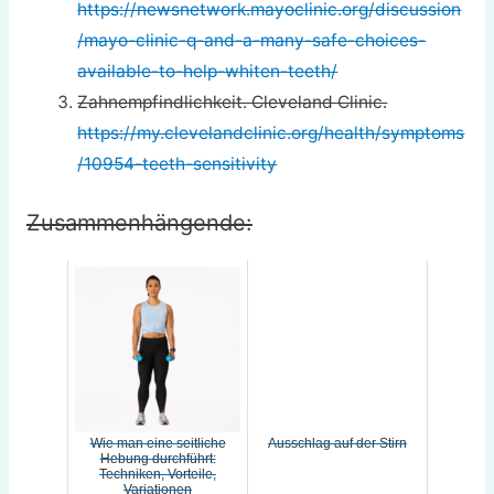
https://newsnetwork.mayoclinic.org/discussion
/mayo-clinic-q-and-a-many-safe-choices-
available-to-help-whiten-teeth/
Zahnempfindlichkeit. Cleveland Clinic.
https://my.clevelandclinic.org/health/symptoms
/10954-teeth-sensitivity
Zusammenhängende:
Wie man eine seitliche
Ausschlag auf der Stirn
Hebung durchführt:
Techniken, Vorteile,
Variationen