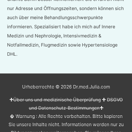
nur Adresse und Öffnungszeiten, sondern können sich
auch über meine Behandlungsschwerpunkte
informieren. Spezialisiert habe ich mich auf Innere
Medizin und Nephrologie, Intensivmedizin &
Notfallmedizin, Flugmedizin sowie Hypertensiologe
DHL.
Urheberrechte © 2026
Dr.med.Julia.com
✚
Über uns und medizinische Überprüfung
✚
DSGVO
und Datenschutz-Bestimmungen
✚
� Warnung : Alle Rechte vorbehalten. Bitte kopieren
Sie unsere Inhalte nicht. Informationen werden nur zu