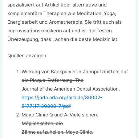
spezialisiert auf Artikel über alternative und
komplementäre Therapien wie Meditation, Yoga,
Energiearbeit und Aromatherapie. Sie tritt auch als
Improvisationskomikerin auf und ist der festen
Überzeugung, dass Lachen die beste Medizin ist.
Quellen anzeigen
Wirkung von Backpulver in Zahnputzmitteln auf
die Plaque-Entfernung. The
Journal of the American Dental Association.
https://jada.ada.org/article/S0002-
8177(17)30809-7/pdf
Mayo Clinic Q und A: Viele sichere
Möglichkeiten, die
Zähne aufzuhellen. Mayo Clinic.