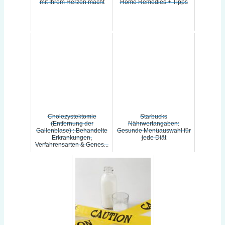
mit Ihrem Herzen macht
Home Remedies + Tipps
Cholezystektomie
Starbucks
(Entfernung der
Nährwertangaben:
Gallenblase) : Behandelte
Gesunde Menüauswahl für
Erkrankungen,
jede Diät
Verfahrensarten & Genes...