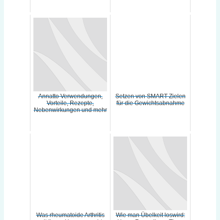
Annatto Verwendungen,
Setzen von SMART-Zielen
Vorteile, Rezepte,
für die Gewichtsabnahme
Nebenwirkungen und mehr
Was rheumatoide Arthritis
Wie man Übelkeit loswird: