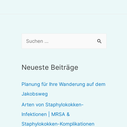
S
u
c
Neueste Beiträge
h
e
Planung für Ihre Wanderung auf dem
n
Jakobsweg
n
Arten von Staphylokokken-
a
Infektionen | MRSA &
c
Staphylokokken-Komplikationen
h