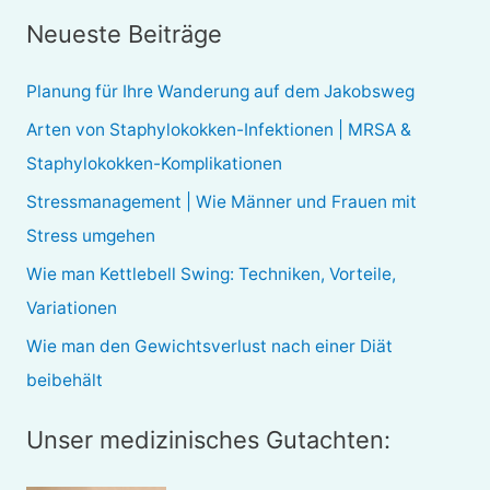
c
Neueste Beiträge
h
e
Planung für Ihre Wanderung auf dem Jakobsweg
n
Arten von Staphylokokken-Infektionen | MRSA &
n
Staphylokokken-Komplikationen
a
Stressmanagement | Wie Männer und Frauen mit
c
Stress umgehen
h
Wie man Kettlebell Swing: Techniken, Vorteile,
:
Variationen
Wie man den Gewichtsverlust nach einer Diät
beibehält
Unser medizinisches Gutachten: