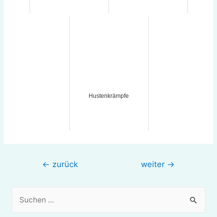
Hustenkrämpfe
Beitragsnavigation
←
zurück
weiter
→
S
u