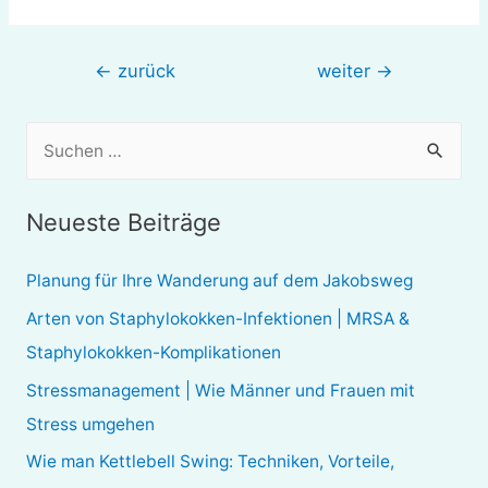
Beitragsnavigation
←
zurück
weiter
→
S
u
c
Neueste Beiträge
h
e
Planung für Ihre Wanderung auf dem Jakobsweg
n
Arten von Staphylokokken-Infektionen | MRSA &
n
Staphylokokken-Komplikationen
a
Stressmanagement | Wie Männer und Frauen mit
c
Stress umgehen
h
Wie man Kettlebell Swing: Techniken, Vorteile,
: