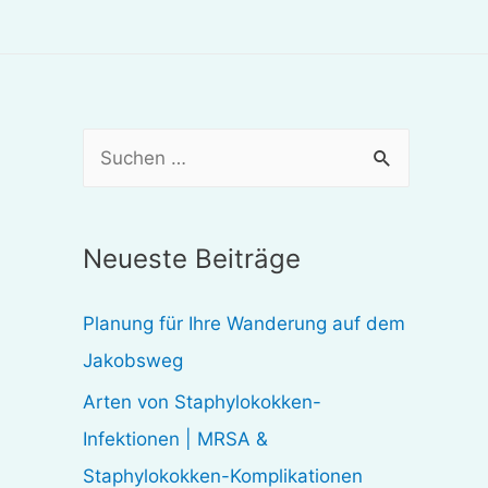
S
u
c
Neueste Beiträge
h
e
Planung für Ihre Wanderung auf dem
n
Jakobsweg
n
Arten von Staphylokokken-
a
Infektionen | MRSA &
c
Staphylokokken-Komplikationen
h