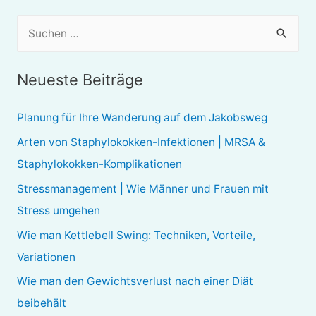
S
u
c
Neueste Beiträge
h
e
Planung für Ihre Wanderung auf dem Jakobsweg
n
Arten von Staphylokokken-Infektionen | MRSA &
n
Staphylokokken-Komplikationen
a
Stressmanagement | Wie Männer und Frauen mit
c
Stress umgehen
h
Wie man Kettlebell Swing: Techniken, Vorteile,
:
Variationen
Wie man den Gewichtsverlust nach einer Diät
beibehält