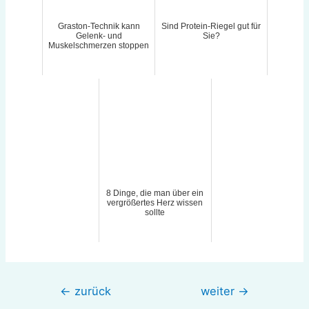
Graston-Technik kann
Sind Protein-Riegel gut für
Gelenk- und
Sie?
Muskelschmerzen stoppen
8 Dinge, die man über ein
vergrößertes Herz wissen
sollte
Beitragsnavigation
←
zurück
weiter
→