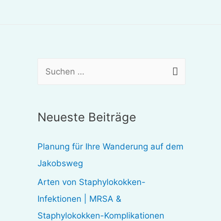
S
u
c
Neueste Beiträge
h
e
Planung für Ihre Wanderung auf dem
n
Jakobsweg
n
Arten von Staphylokokken-
a
Infektionen | MRSA &
c
Staphylokokken-Komplikationen
h