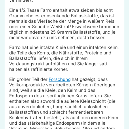
verhindert.
Eine 1/2 Tasse Farro enthält etwa sieben bis acht
Gramm cholesterinsenkende Ballaststoffe, das ist
mehr als das Vierfache der Menge in weißem Reis
oder einer Scheibe Weißbrot! Erwachsene brauchen
täglich mindestens 25 Gramm Ballaststoffe, und je
mehr wir davon zu uns nehmen, desto besser.
Farro hat eine intakte Kleie und einen intakten Keim,
die Teile des Korns, die Nährstoffe, Proteine und
Ballaststoffe liefern, die sich in Ihrem
Verdauungstrakt aufblähen und Sie länger satt
halten als raffinierte Körner.
Ein großer Teil der
Forschung
hat gezeigt, dass
Vollkornprodukte verarbeiteten Körnern überlegen
sind, weil sie die Kleie, den Keim und das
Endosperm des ursprünglichen Korns liefern. Sie
enthalten also sowohl die äußere Kleieschicht (die
aus unverdaulichen, hauptsächlich unlöslichen
Ballaststoffen und schlecht fermentierbaren
Kohlenhydraten besteht) als auch den inneren Keim
und das stärkehaltige Endosperm (in dem alle
Vitamine, Mineralien, Polyphenole, Öle und andere