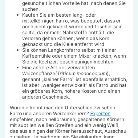
gesundheitlichen Vorteile hat, nach denen Sie
suchen.
Kaufen Sie am besten lang- oder
mittelkörnigen Farro, was bedeutet, dass er
noch nicht geknackt wurde und frischer sein
sollte, da er mehr Nährstoffe enthält, die
verloren gehen können, wenn das Korn
geknackt und die Kleie entfernt wird.
Sie können Langkornfarro selbst mit einer
Kaffeemühle oder einem Mixer knacken, wenn
Sie die Kochzeit beschleunigen möchten.
Eine andere Art der verwandten
Weizenpflanze
(Triticum monococcum
),
genannt „kleiner Farro“, ist ebenfalls erhältlich,
ist aber „weniger entwickelt“ als Farro und hat
ein gröberes Korn, höhere Kosten und einen
anderen Geschmack.
Woran erkennt man den Unterschied zwischen
Farro und anderen Weizenkörnern?
Experten
empfehlen, nach hellbraunen, gespaltenen Körnern
mit subtilen weißen Streifen und ein wenig Weiß,
das aus einigen der Körner herausschaut, Ausschau
zu halten. Je nachdem, wo Sie einkaufen, kann