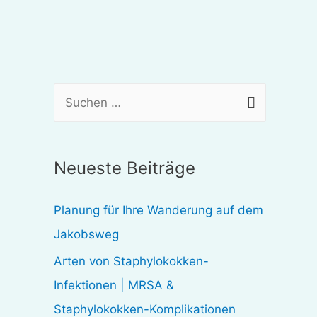
S
u
c
Neueste Beiträge
h
e
Planung für Ihre Wanderung auf dem
n
Jakobsweg
n
Arten von Staphylokokken-
a
Infektionen | MRSA &
c
Staphylokokken-Komplikationen
h