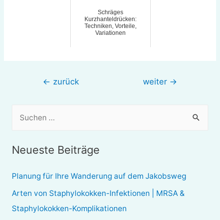
Schräges
Kurzhanteldrücken:
Techniken, Vorteile,
Variationen
Beitragsnavigation
←
zurück
weiter
→
S
u
c
Neueste Beiträge
h
e
Planung für Ihre Wanderung auf dem Jakobsweg
n
Arten von Staphylokokken-Infektionen | MRSA &
n
Staphylokokken-Komplikationen
a