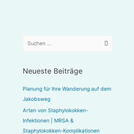
S
u
c
Neueste Beiträge
h
e
Planung für Ihre Wanderung auf dem
n
Jakobsweg
n
Arten von Staphylokokken-
a
Infektionen | MRSA &
c
Staphylokokken-Komplikationen
h