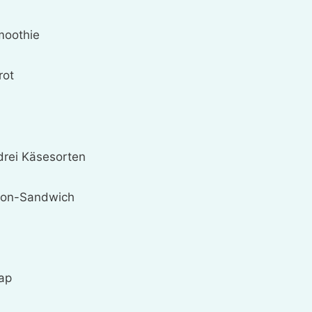
moothie
rot
drei Käsesorten
ijon-Sandwich
rap