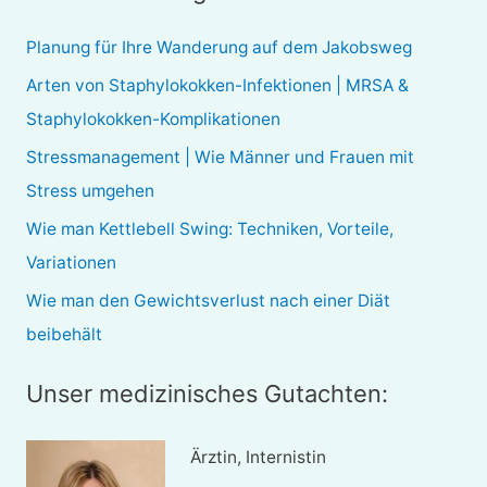
h
e
Planung für Ihre Wanderung auf dem Jakobsweg
n
Arten von Staphylokokken-Infektionen | MRSA &
n
Staphylokokken-Komplikationen
a
Stressmanagement | Wie Männer und Frauen mit
c
Stress umgehen
h
Wie man Kettlebell Swing: Techniken, Vorteile,
:
Variationen
Wie man den Gewichtsverlust nach einer Diät
beibehält
Unser medizinisches Gutachten:
Ärztin, Internistin