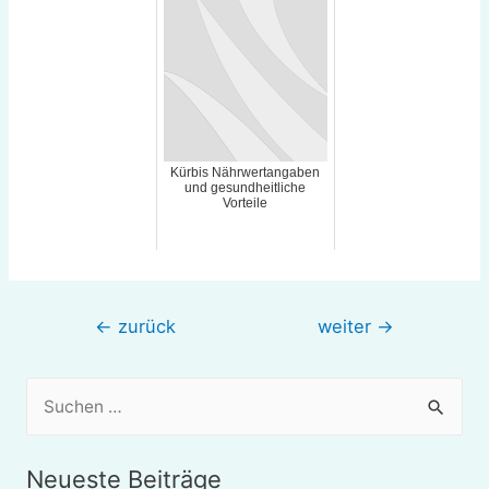
Kürbis Nährwertangaben
und gesundheitliche
Vorteile
Beitragsnavigation
←
zurück
weiter
→
S
u
c
Neueste Beiträge