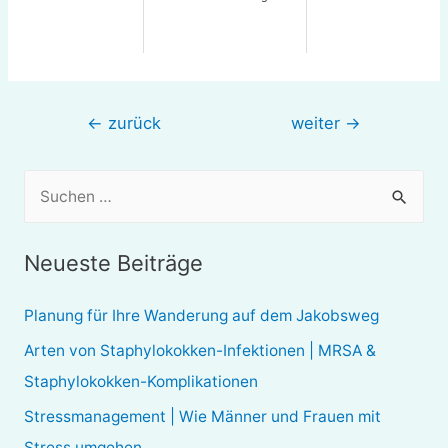
Beitragsnavigation
←
zurück
weiter
→
S
u
c
Neueste Beiträge
h
e
Planung für Ihre Wanderung auf dem Jakobsweg
n
Arten von Staphylokokken-Infektionen | MRSA &
n
Staphylokokken-Komplikationen
a
Stressmanagement | Wie Männer und Frauen mit
c
Stress umgehen