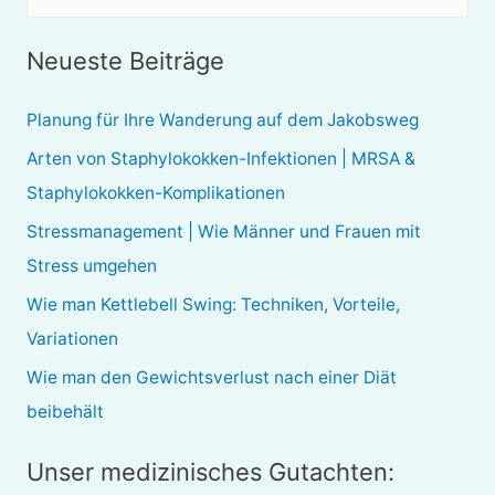
u
c
Neueste Beiträge
h
e
Planung für Ihre Wanderung auf dem Jakobsweg
n
Arten von Staphylokokken-Infektionen | MRSA &
n
Staphylokokken-Komplikationen
a
Stressmanagement | Wie Männer und Frauen mit
c
Stress umgehen
h
Wie man Kettlebell Swing: Techniken, Vorteile,
:
Variationen
Wie man den Gewichtsverlust nach einer Diät
beibehält
Unser medizinisches Gutachten: