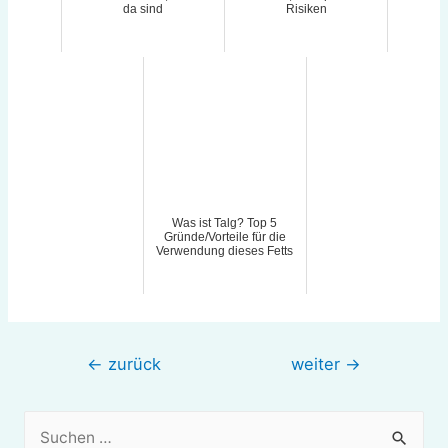
da sind
Risiken
Was ist Talg? Top 5
Gründe/Vorteile für die
Verwendung dieses Fetts
Beitragsnavigation
←
zurück
weiter
→
S