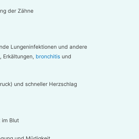
ng der Zähne
nde Lungeninfektionen und andere
a
, Erkältungen,
bronchitis
und
ruck) und schneller Herzschlag
 im Blut
egung und Müdigkeit