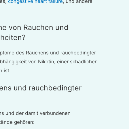
tes,
congestive heart failure
, und andere
me von Rauchen und
heiten?
ymptome des Rauchens und rauchbedingter
Abhängigkeit von Nikotin, einer schädlichen
 ist.
ns und rauchbedingter
s und der damit verbundenen
tände gehören: