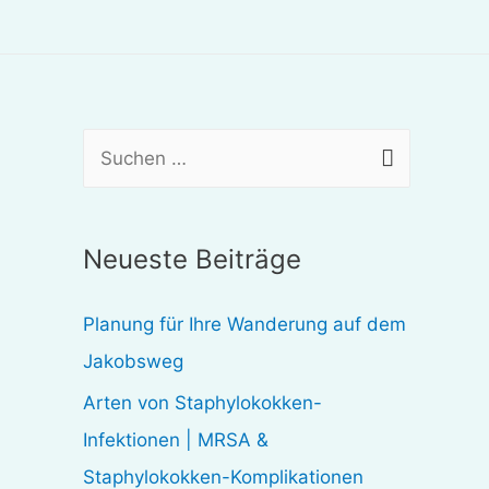
S
u
c
Neueste Beiträge
h
e
Planung für Ihre Wanderung auf dem
n
Jakobsweg
n
Arten von Staphylokokken-
a
Infektionen | MRSA &
c
Staphylokokken-Komplikationen
h