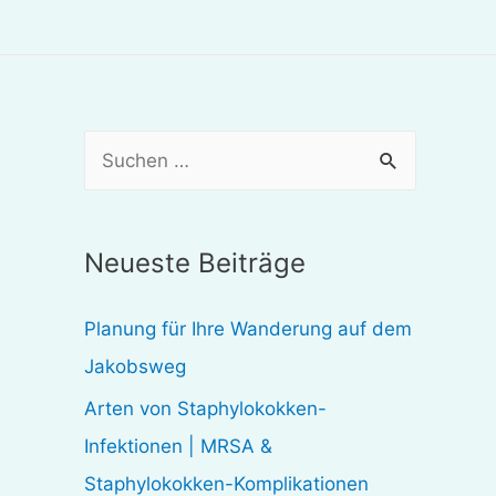
S
u
c
Neueste Beiträge
h
e
Planung für Ihre Wanderung auf dem
n
Jakobsweg
n
Arten von Staphylokokken-
a
Infektionen | MRSA &
c
Staphylokokken-Komplikationen
h