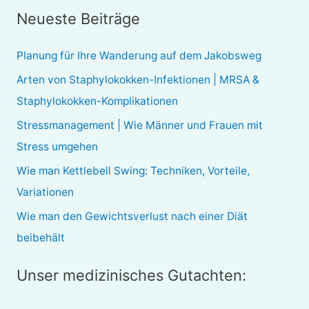
c
Neueste Beiträge
h
e
Planung für Ihre Wanderung auf dem Jakobsweg
n
Arten von Staphylokokken-Infektionen | MRSA &
n
Staphylokokken-Komplikationen
a
Stressmanagement | Wie Männer und Frauen mit
c
Stress umgehen
h
Wie man Kettlebell Swing: Techniken, Vorteile,
:
Variationen
Wie man den Gewichtsverlust nach einer Diät
beibehält
Unser medizinisches Gutachten: