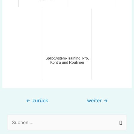
Split-System-Training: Pro,
Kontra und Routinen
Beitragsnavigation
←
zurück
weiter
→
S
u