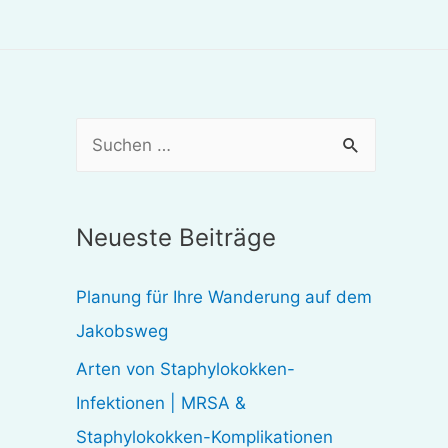
S
u
c
Neueste Beiträge
h
e
Planung für Ihre Wanderung auf dem
n
Jakobsweg
n
Arten von Staphylokokken-
a
Infektionen | MRSA &
c
Staphylokokken-Komplikationen
h