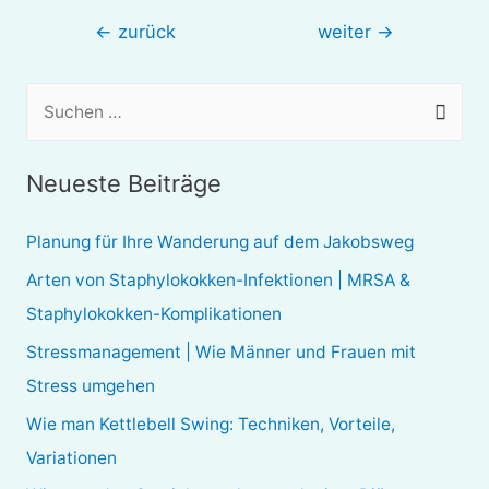
Beitragsnavigation
←
zurück
weiter
→
S
u
c
Neueste Beiträge
h
e
Planung für Ihre Wanderung auf dem Jakobsweg
n
Arten von Staphylokokken-Infektionen | MRSA &
n
Staphylokokken-Komplikationen
a
Stressmanagement | Wie Männer und Frauen mit
c
Stress umgehen
h
Wie man Kettlebell Swing: Techniken, Vorteile,
:
Variationen