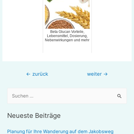
Beta Glucan Vorteile,
Lebensmittel, Dosierung,
Nebenwirkungen und mehr
Beitragsnavigation
←
zurück
weiter
→
S
u
c
Neueste Beiträge
h
e
Planung für Ihre Wanderung auf dem Jakobsweg