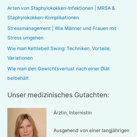
n
Arten von Staphylokokken-Infektionen | MRSA &
n
Staphylokokken-Komplikationen
a
Stressmanagement | Wie Männer und Frauen mit
c
Stress umgehen
h
Wie man Kettlebell Swing: Techniken, Vorteile,
:
Variationen
Wie man den Gewichtsverlust nach einer Diät
beibehält
Unser medizinisches Gutachten:
Ärztin, Internistin
Ausgehend von einer langjährigen