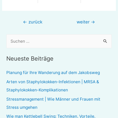
Beitragsnavigation
←
zurück
weiter
→
S
u
c
Neueste Beiträge
h
e
Planung für Ihre Wanderung auf dem Jakobsweg
n
Arten von Staphylokokken-Infektionen | MRSA &
n
Staphylokokken-Komplikationen
a
Stressmanagement | Wie Männer und Frauen mit
c
Stress umgehen
h
Wie man Kettlebell Swing: Techniken, Vorteile,