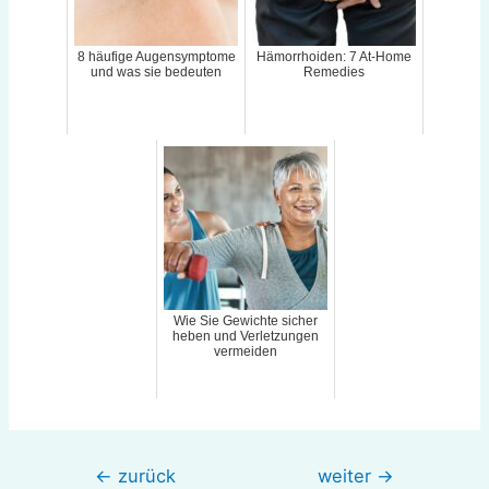
8 häufige Augensymptome
Hämorrhoiden: 7 At-Home
und was sie bedeuten
Remedies
Wie Sie Gewichte sicher
heben und Verletzungen
vermeiden
Beitragsnavigation
←
zurück
weiter
→