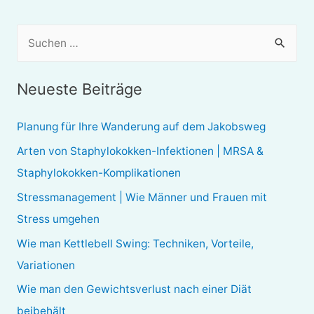
S
u
c
Neueste Beiträge
h
e
Planung für Ihre Wanderung auf dem Jakobsweg
n
Arten von Staphylokokken-Infektionen | MRSA &
n
Staphylokokken-Komplikationen
a
Stressmanagement | Wie Männer und Frauen mit
c
Stress umgehen
h
Wie man Kettlebell Swing: Techniken, Vorteile,
:
Variationen
Wie man den Gewichtsverlust nach einer Diät
beibehält