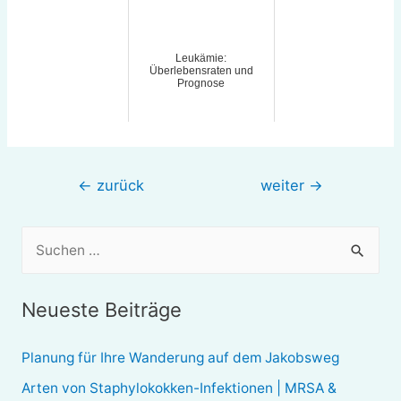
Leukämie:
Überlebensraten und
Prognose
Beitragsnavigation
←
zurück
weiter
→
S
u
c
Neueste Beiträge
h
e
Planung für Ihre Wanderung auf dem Jakobsweg
n
Arten von Staphylokokken-Infektionen | MRSA &