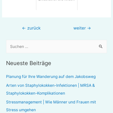
Beitragsnavigation
←
zurück
weiter
→
S
u
c
Neueste Beiträge
h
e
Planung für Ihre Wanderung auf dem Jakobsweg
n
Arten von Staphylokokken-Infektionen | MRSA &
n
Staphylokokken-Komplikationen
a
Stressmanagement | Wie Männer und Frauen mit
c
Stress umgehen