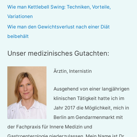
h
Wie man Kettlebell Swing: Techniken, Vorteile,
:
Variationen
Wie man den Gewichtsverlust nach einer Diät
beibehält
Unser medizinisches Gutachten:
Ärztin, Internistin
Ausgehend von einer langjährigen
klinischen Tätigkeit hatte ich im
Jahr 2017 die Möglichkeit, mich in
Berlin am Gendarmenmarkt mit
der Fachpraxis für Innere Medizin und
Gastroenterologie niederzulassen. Mein Name ist Dr.