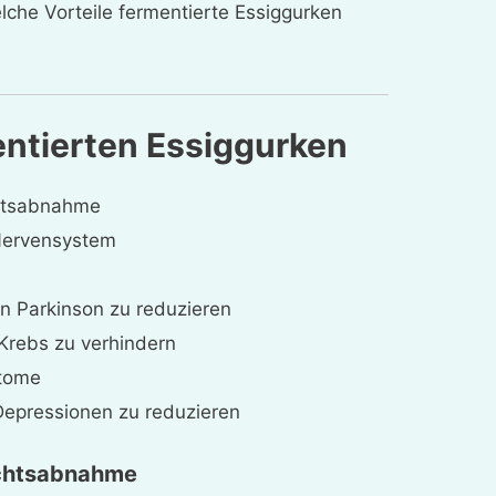
che Vorteile fermentierte Essiggurken
entierten Essiggurken
htsabnahme
 Nervensystem
on Parkinson zu reduzieren
 Krebs zu verhindern
tome
Depressionen zu reduzieren
ichtsabnahme