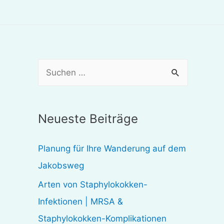
S
u
c
Neueste Beiträge
h
e
Planung für Ihre Wanderung auf dem
n
Jakobsweg
n
Arten von Staphylokokken-
a
Infektionen | MRSA &
c
Staphylokokken-Komplikationen
h