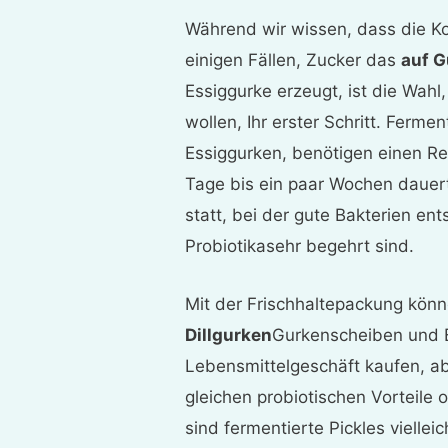
Während wir wissen, dass die K
einigen Fällen, Zucker das
auf G
Essiggurke erzeugt, ist die Wah
wollen, Ihr erster Schritt. Ferme
Essiggurken, benötigen einen Re
Tage bis ein paar Wochen dauert
statt, bei der gute Bakterien e
Probiotika
sehr
begehrt sind
.
Mit der Frischhaltepackung kön
Dillgurken
Gurkenscheiben und B
Lebensmittelgeschäft kaufen, ab
gleichen probiotischen Vorteile
sind fermentierte Pickles viellei