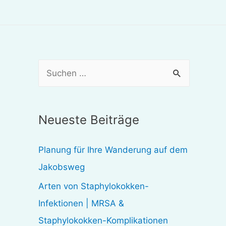
S
u
c
Neueste Beiträge
h
e
Planung für Ihre Wanderung auf dem
n
Jakobsweg
n
Arten von Staphylokokken-
a
Infektionen | MRSA &
c
Staphylokokken-Komplikationen
h