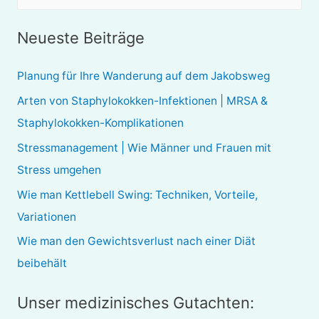
u
c
Neueste Beiträge
h
e
Planung für Ihre Wanderung auf dem Jakobsweg
n
Arten von Staphylokokken-Infektionen | MRSA &
n
Staphylokokken-Komplikationen
a
Stressmanagement | Wie Männer und Frauen mit
c
Stress umgehen
h
Wie man Kettlebell Swing: Techniken, Vorteile,
:
Variationen
Wie man den Gewichtsverlust nach einer Diät
beibehält
Unser medizinisches Gutachten: