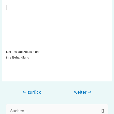
Der Test auf Zöliakie und
ihre Behandlung
Beitragsnavigation
←
zurück
weiter
→
S