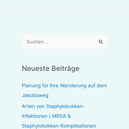
S
u
c
Neueste Beiträge
h
e
Planung für Ihre Wanderung auf dem
n
Jakobsweg
n
Arten von Staphylokokken-
a
Infektionen | MRSA &
c
Staphylokokken-Komplikationen
h