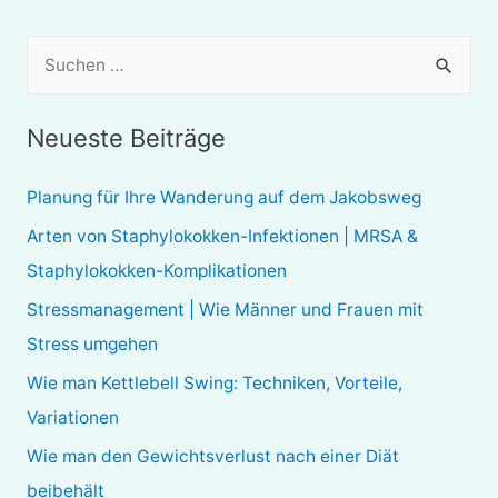
S
u
c
Neueste Beiträge
h
e
Planung für Ihre Wanderung auf dem Jakobsweg
n
Arten von Staphylokokken-Infektionen | MRSA &
n
Staphylokokken-Komplikationen
a
Stressmanagement | Wie Männer und Frauen mit
c
Stress umgehen
h
Wie man Kettlebell Swing: Techniken, Vorteile,
:
Variationen
Wie man den Gewichtsverlust nach einer Diät
beibehält