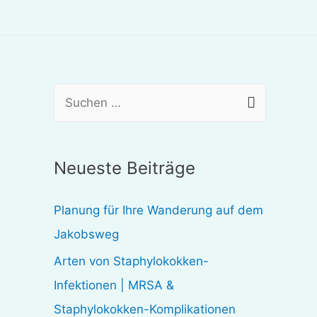
S
u
c
Neueste Beiträge
h
e
Planung für Ihre Wanderung auf dem
n
Jakobsweg
n
Arten von Staphylokokken-
a
Infektionen | MRSA &
c
Staphylokokken-Komplikationen
h