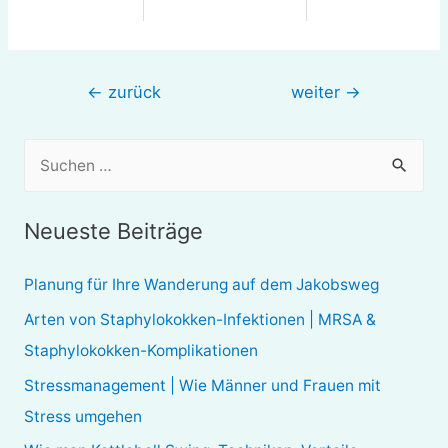
Beitragsnavigation
←
zurück
weiter
→
S
u
c
Neueste Beiträge
h
e
Planung für Ihre Wanderung auf dem Jakobsweg
n
Arten von Staphylokokken-Infektionen | MRSA &
n
Staphylokokken-Komplikationen
a
Stressmanagement | Wie Männer und Frauen mit
c
Stress umgehen
h