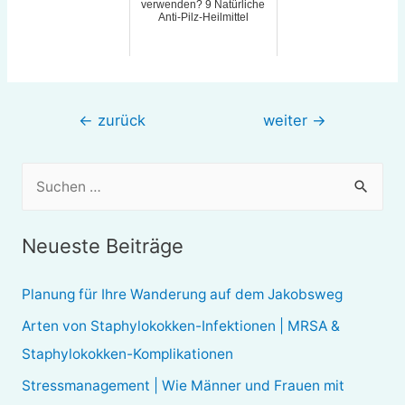
verwenden? 9 Natürliche
Anti-Pilz-Heilmittel
Beitragsnavigation
←
zurück
weiter
→
S
u
c
Neueste Beiträge
h
e
Planung für Ihre Wanderung auf dem Jakobsweg
n
Arten von Staphylokokken-Infektionen | MRSA &
n
Staphylokokken-Komplikationen
a
Stressmanagement | Wie Männer und Frauen mit
c