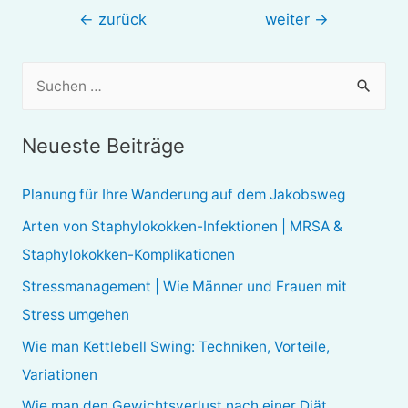
Beitragsnavigation
←
zurück
weiter
→
S
u
c
Neueste Beiträge
h
e
Planung für Ihre Wanderung auf dem Jakobsweg
n
Arten von Staphylokokken-Infektionen | MRSA &
n
Staphylokokken-Komplikationen
a
Stressmanagement | Wie Männer und Frauen mit
c
Stress umgehen
h
Wie man Kettlebell Swing: Techniken, Vorteile,
:
Variationen
Wie man den Gewichtsverlust nach einer Diät