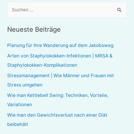
S
u
c
Neueste Beiträge
h
e
Planung für Ihre Wanderung auf dem Jakobsweg
n
Arten von Staphylokokken-Infektionen | MRSA &
n
Staphylokokken-Komplikationen
a
Stressmanagement | Wie Männer und Frauen mit
c
Stress umgehen
h
Wie man Kettlebell Swing: Techniken, Vorteile,
:
Variationen
Wie man den Gewichtsverlust nach einer Diät
beibehält