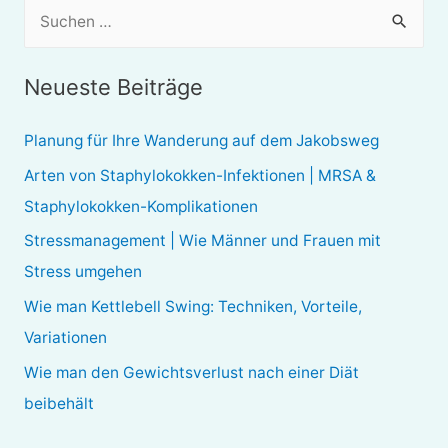
S
u
c
Neueste Beiträge
h
e
Planung für Ihre Wanderung auf dem Jakobsweg
n
Arten von Staphylokokken-Infektionen | MRSA &
n
Staphylokokken-Komplikationen
a
Stressmanagement | Wie Männer und Frauen mit
c
Stress umgehen
h
Wie man Kettlebell Swing: Techniken, Vorteile,
:
Variationen
Wie man den Gewichtsverlust nach einer Diät
beibehält