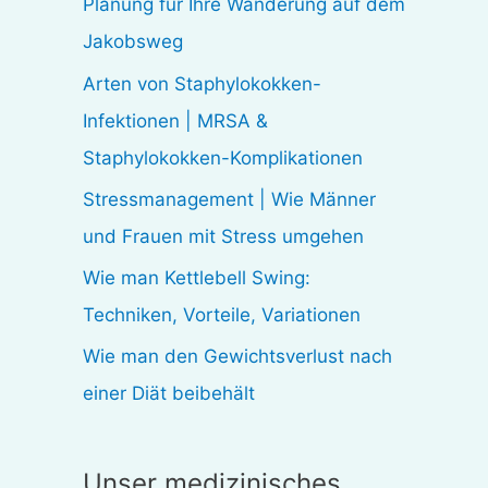
Planung für Ihre Wanderung auf dem
n
Jakobsweg
n
Arten von Staphylokokken-
a
Infektionen | MRSA &
c
Staphylokokken-Komplikationen
h
:
Stressmanagement | Wie Männer
und Frauen mit Stress umgehen
Wie man Kettlebell Swing:
Techniken, Vorteile, Variationen
Wie man den Gewichtsverlust nach
einer Diät beibehält
Unser medizinisches