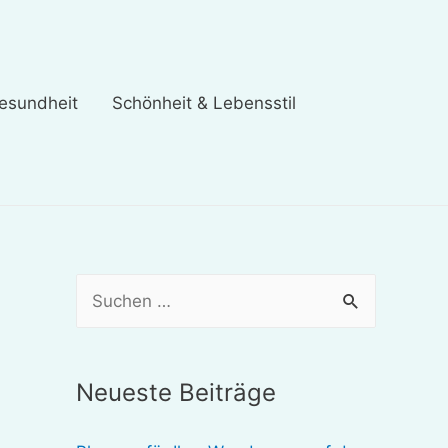
esundheit
Schönheit & Lebensstil
S
u
c
Neueste Beiträge
h
e