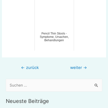
Pencil Thin Stools -
Symptome, Ursachen,
Behandlungen
Beitragsnavigation
←
zurück
weiter
→
S
u
c
Neueste Beiträge
h