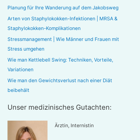
e
Planung für Ihre Wanderung auf dem Jakobsweg
n
Arten von Staphylokokken-Infektionen | MRSA &
n
Staphylokokken-Komplikationen
a
Stressmanagement | Wie Männer und Frauen mit
c
Stress umgehen
h
Wie man Kettlebell Swing: Techniken, Vorteile,
:
Variationen
Wie man den Gewichtsverlust nach einer Diät
beibehält
Unser medizinisches Gutachten:
Ärztin, Internistin