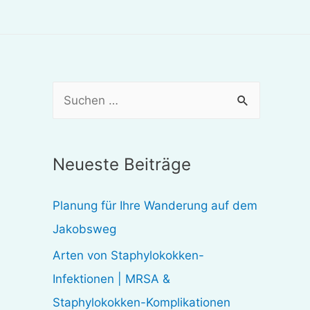
S
u
c
Neueste Beiträge
h
e
Planung für Ihre Wanderung auf dem
n
Jakobsweg
n
Arten von Staphylokokken-
a
Infektionen | MRSA &
c
Staphylokokken-Komplikationen
h