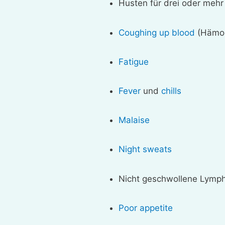
Husten für drei oder meh
Coughing up blood
(Hämop
Fatigue
Fever
und
chills
Malaise
Night sweats
Nicht geschwollene Lymp
Poor appetite