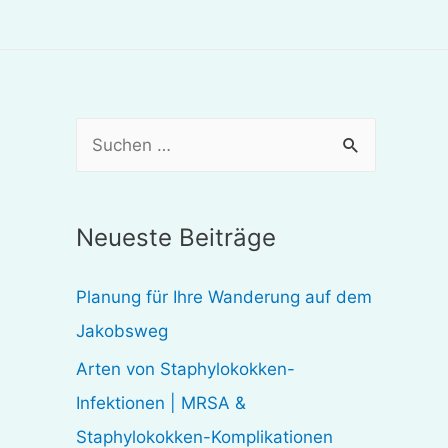
S
u
c
Neueste Beiträge
h
e
Planung für Ihre Wanderung auf dem
n
Jakobsweg
n
Arten von Staphylokokken-
a
Infektionen | MRSA &
c
Staphylokokken-Komplikationen
h