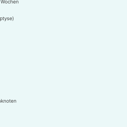
r Wochen
tyse)
hknoten