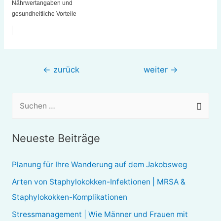
Nährwertangaben und
gesundheitliche Vorteile
Beitragsnavigation
←
zurück
weiter
→
S
u
c
Neueste Beiträge
h
e
Planung für Ihre Wanderung auf dem Jakobsweg
n
Arten von Staphylokokken-Infektionen | MRSA &
n
Staphylokokken-Komplikationen
a
Stressmanagement | Wie Männer und Frauen mit