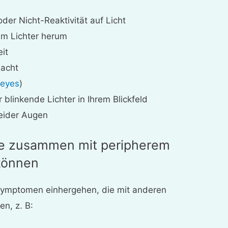
der Nicht-Reaktivität auf Licht
um Lichter herum
eit
Nacht
 eyes
)
linkende Lichter in Ihrem Blickfeld
eider Augen
e zusammen mit peripherem
 können
 Symptomen einhergehen, die mit anderen
n, z. B: