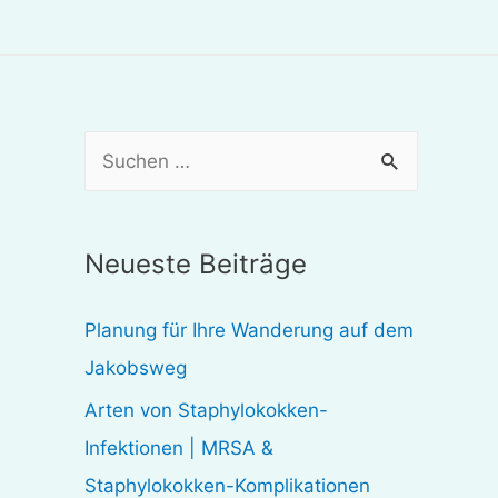
S
u
c
Neueste Beiträge
h
e
Planung für Ihre Wanderung auf dem
n
Jakobsweg
n
Arten von Staphylokokken-
a
Infektionen | MRSA &
c
Staphylokokken-Komplikationen
h