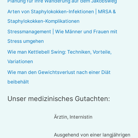
Planung für Ihre Wanderung auf dem Jakobsweg
n
Arten von Staphylokokken-Infektionen | MRSA &
n
Staphylokokken-Komplikationen
a
Stressmanagement | Wie Männer und Frauen mit
c
Stress umgehen
h
Wie man Kettlebell Swing: Techniken, Vorteile,
:
Variationen
Wie man den Gewichtsverlust nach einer Diät
beibehält
Unser medizinisches Gutachten:
Ärztin, Internistin
Ausgehend von einer langjährigen