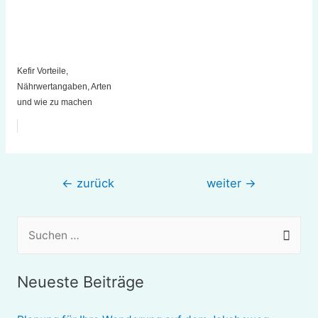
Kefir Vorteile,
Nährwertangaben, Arten
und wie zu machen
Beitragsnavigation
←
zurück
weiter
→
S
u
c
Neueste Beiträge
h
e