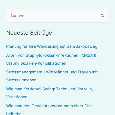
S
u
c
Neueste Beiträge
h
e
Planung für Ihre Wanderung auf dem Jakobsweg
n
Arten von Staphylokokken-Infektionen | MRSA &
n
Staphylokokken-Komplikationen
a
Stressmanagement | Wie Männer und Frauen mit
c
Stress umgehen
h
Wie man Kettlebell Swing: Techniken, Vorteile,
:
Variationen
Wie man den Gewichtsverlust nach einer Diät
beibehält