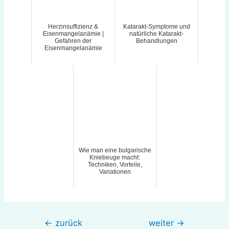
Herzinsuffizienz &
Katarakt-Symptome und
Eisenmangelanämie |
natürliche Katarakt-
Gefahren der
Behandlungen
Eisenmangelanämie
Wie man eine bulgarische
Kniebeuge macht:
Techniken, Vorteile,
Variationen
Beitragsnavigation
←
zurück
weiter
→